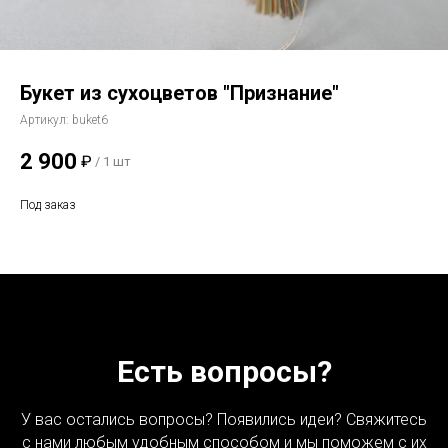
Букет из сухоцветов "Признание"
Артикул:
buket6
2 900
₽
/
1 шт
Под заказ
Есть вопросы?
У вас остались вопросы? Появились идеи? Свяжитесь
с нами любым удобным способом и мы поможем с их