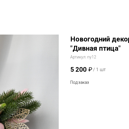
и
Каталог
Частые вопросы
Контакты
Новогодний декор
"Дивная птица"
Артикул:
ny12
5 200
₽
/
1 шт
Под заказ