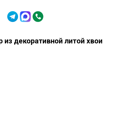
8 (984) 142-99-13
 из декоративной литой хвои